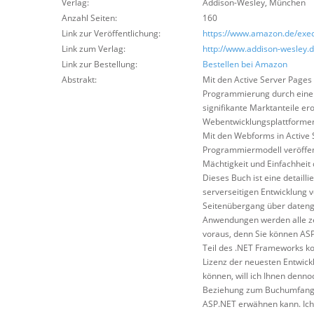
Verlag:
Addison-Wesley
,
München
Anzahl Seiten:
160
Link zur Veröffentlichung:
https://www.amazon.de/exec
Link zum Verlag:
http://www.addison-wesley.
Link zur Bestellung:
Bestellen bei Amazon
Abstrakt:
Mit den Active Server Pages
Programmierung durch eine 
signifikante Marktanteile er
Webentwicklungsplattformen 
Mit den Webforms in Active 
Programmiermodell veröffen
Mächtigkeit und Einfachheit
Dieses Buch ist eine detail
serverseitigen Entwicklung
Seitenübergang über daten
Anwendungen werden alle zen
voraus, denn Sie können ASP
Teil des .NET Frameworks kos
Lizenz der neuesten Entwic
können, will ich Ihnen denno
Beziehung zum Buchumfang, s
ASP.NET erwähnen kann. Ich 