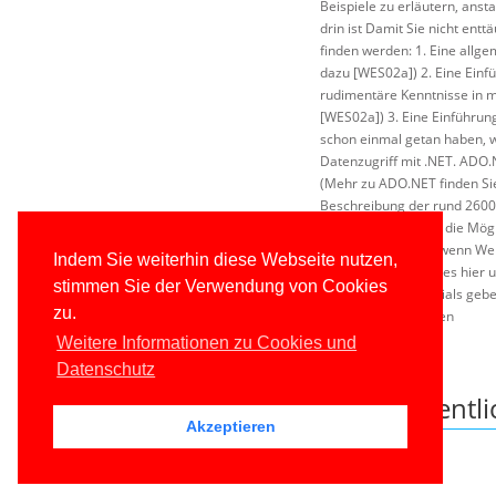
Beispiele zu erläutern, anst
drin ist Damit Sie nicht ent
finden werden: 1. Eine allg
dazu [WES02a]) 2. Eine Einfü
rudimentäre Kenntnisse in 
[WES02a]) 3. Eine Einführun
schon einmal getan haben, w
Datenzugriff mit .NET. ADO.N
(Mehr zu ADO.NET finden Sie
Beschreibung der rund 2600 
Für einen Einblick in die Mö
verwiesen. 6. Auch wenn Web
Indem Sie weiterhin diese Webseite nutzen,
ausgeklammert, da es hier 
stimmen Sie der Verwendung von Cookies
bei den .NET Essentials geb
zu.
und es kann losgehen
Weitere Informationen zu Cookies und
Veröffentlichung lesen
Datenschutz
Downloads zu dieser Veröffentl
Akzeptieren
Leider keine Dateien vorhanden.