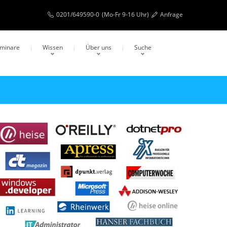
0201/649590-0
(Mo-Fr 9-16 Uhr)
Anfrage
eminare
Wissen
Über uns
Suche