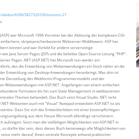
/obidos/ASIN/3827320100/itvisions-21
de
 (ASP) war Microsoft 1996 Vorreiter bei der Ablösung der komplexen CGI-
einfachere, skriptsprachenbasierte Webserver-Middleware. ASP hat
obern können und war Vorbild für andere serverseitige
wie Java Server Pages (JSP) und die beliebte Open-Source-Lösung "PHP".
Server Pages .NET (ASP.NET) hat Microsoft nun wieder ein
tlicht, das die Entwicklung von Webanwendungen ein Stück näher an die
 der Entwicklung von Desktop-Anwendungen heranbringt. Was drin ist
lierte Darstellung des Webforms-Programmiermodells und der
 von Webanwendungen mit ASP.NET. Angefangen von einem einfachen
gebundene Formulare bis hin zum State Management in webbasierten
tralen Themen behandelt. Das Buch setzt Visual Studio .NET nicht
.NET-Webseiten auch mit "Visual" Notepad entwickeln ASP.NET ist als
tenlos. Dass Sie sich das Entwicklerleben mit einer kostenpflichtigen
klungsumgebung aus dem Hause Microsoft allerdings verschönern
ch aufzeigen. Setzt man die vielfältigen Möglichkeiten von ASP.NET in
o dürfte klar sein, dass dieses Buch keineswegs alle Möglichkeiten von
setze mehr darauf, Ihnen zentrale Konzepte anhand praktischer