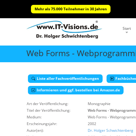
Mehr als 75.000 Teilnehmer in 30 Jahren
Start
Web Forms - Webprogrammi
Liste aller Fachveröffentlichungen
Fachbüche
Informieren und ggf. bestellen bei Amazon.de
Art der Veröffentlichung:
Monographie
Titel der Veröffentlichung:
Web Forms - Webprogrammi
Medium:
Web Forms - Webprogrammi
Erscheinungsjahr:
2002
Autor(en):
Dr. Holger Schwichtenberg