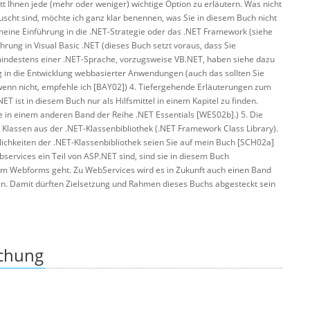
att Ihnen jede (mehr oder weniger) wichtige Option zu erläutern. Was nicht
täuscht sind, möchte ich ganz klar benennen, was Sie in diesem Buch nicht
emeine Einführung in die .NET-Strategie oder das .NET Framework (siehe
hrung in Visual Basic .NET (dieses Buch setzt voraus, dass Sie
mindestens einer .NET-Sprache, vorzugsweise VB.NET, haben siehe dazu
g in die Entwicklung webbasierter Anwendungen (auch das sollten Sie
enn nicht, empfehle ich [BAY02]) 4. Tiefergehende Erläuterungen zum
ET ist in diesem Buch nur als Hilfsmittel in einem Kapitel zu finden.
 in einem anderen Band der Reihe .NET Essentials [WES02b].) 5. Die
Klassen aus der .NET-Klassenbibliothek (.NET Framework Class Library).
glichkeiten der .NET-Klassenbibliothek seien Sie auf mein Buch [SCH02a]
services ein Teil von ASP.NET sind, sind sie in diesem Buch
um Webforms geht. Zu WebServices wird es in Zukunft auch einen Band
en. Damit dürften Zielsetzung und Rahmen dieses Buchs abgesteckt sein
ichung