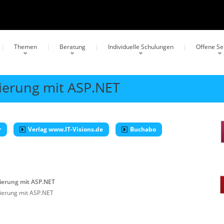
Themen
Beratung
Individuelle Schulungen
Offene S
erung mit ASP.NET
r
Verlag www.IT-Visions.de
Buchabo
erung mit ASP.NET
erung mit ASP.NET