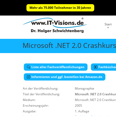
Mehr als 75.000 Teilnehmer in 30 Jahren
Start
Microsoft .NET 2.0 Crashkurs
Liste aller Fachveröffentlichungen
Fachbüche
Informieren und ggf. bestellen bei Amazon.de
Art der Veröffentlichung:
Monographie
Titel der Veröffentlichung:
Microsoft .NET 2.0 Crashkur
Medium:
Microsoft .NET 2.0 Crashkurs
Erscheinungsjahr:
2005
Ausgabe:
1. Auflage