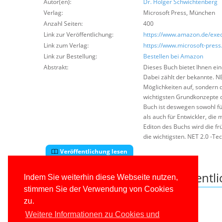
Autor(en):
Dr. Holger Schwichtenberg
Verlag:
Microsoft Press
,
München
Anzahl Seiten:
400
Link zur Veröffentlichung:
https://www.amazon.de/exec
Link zum Verlag:
https://www.microsoft-press
Link zur Bestellung:
Bestellen bei Amazon
Abstrakt:
Dieses Buch bietet Ihnen ein
Dabei zählt der bekannte. N
Möglichkeiten auf, sondern
wichtigsten Grundkonzepte 
Buch ist deswegen sowohl für
als auch für Entwickler, die
Editon des Buchs wird die frü
die wichtigsten. NET 2.0 -Te
Veröffentlichung lesen
Downloads zu dieser Veröffentl
Indem Sie weiterhin diese Webseite nutzen,
stimmen Sie der Verwendung von Cookies
Leider keine Dateien vorhanden.
zu.
Weitere Informationen zu Cookies und