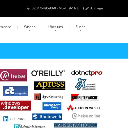
0201/649590-0
(Mo-Fr 9-16 Uhr)
Anfrage
eminare
Wissen
Über uns
Suche