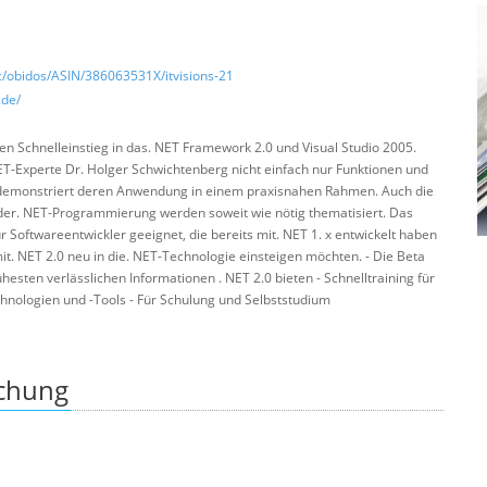
/obidos/ASIN/386063531X/itvisions-21
.de/
en Schnelleinstieg in das. NET Framework 2.0 und Visual Studio 2005.
ET-Experte Dr. Holger Schwichtenberg nicht einfach nur Funktionen und
 demonstriert deren Anwendung in einem praxisnahen Rahmen. Auch die
der. NET-Programmierung werden soweit wie nötig thematisiert. Das
 Softwareentwickler geeignet, die bereits mit. NET 1. x entwickelt haben
 mit. NET 2.0 neu in die. NET-Technologie einsteigen möchten. - Die Beta
hesten verlässlichen Informationen . NET 2.0 bieten - Schnelltraining für
chnologien und -Tools - Für Schulung und Selbststudium
ichung