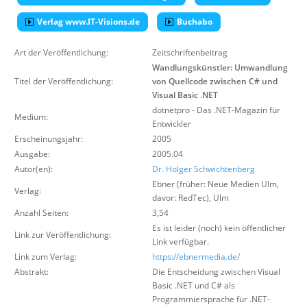
Über uns
Verlag www.IT-Visions.de
Buchabo
Suche
Art der Veröffentlichung:
Zeitschriftenbeitrag
Wandlungskünstler: Umwandlung
Titel der Veröffentlichung:
von Quellcode zwischen C# und
Visual Basic .NET
dotnetpro - Das .NET-Magazin für
Medium:
Entwickler
Erscheinungsjahr:
2005
Ausgabe:
2005.04
Autor(en):
Dr. Holger Schwichtenberg
Ebner (früher: Neue Medien Ulm,
Verlag:
davor: RedTec)
,
Ulm
Anzahl Seiten:
3,54
Es ist leider (noch) kein öffentlicher
Link zur Veröffentlichung:
Link verfügbar.
Link zum Verlag:
https://ebnermedia.de/
Abstrakt:
Die Entscheidung zwischen Visual
Basic .NET und C# als
Programmiersprache für .NET-