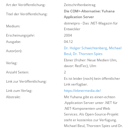
Über uns
Art der Veröffentlichung:
Zeitschriftenbeitrag
Die COM+-Alternative: Yuhana
Titel der Veröffentlichung:
Suche
Application Server
dotnetpro - Das .NET-Magazin für
Medium:
Entwickler
Erscheinungsjahr:
2004
Ausgabe:
04.12
Dr. Holger Schwichtenberg
,
Michael
Autor(en):
Beul
,
Dr. Thorsten Spies
Ebner (früher: Neue Medien Ulm,
Verlag:
davor: RedTec)
,
Ulm
Anzahl Seiten:
2
Es ist leider (noch) kein öffentlicher
Link zur Veröffentlichung:
Link verfügbar.
Link zum Verlag:
https://ebnermedia.de/
Abstrakt:
Mit Yuhana gibt es einen echten
.Application Server unter .NET für
.NET-Komponenten und Web
Services. Als Open-Source-Projekt
steht er kostenlos zur Verfügung.
Michael Beul, Thorsten Spies und Dr.