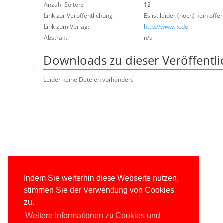
Anzahl Seiten:
12
Link zur Veröffentlichung:
Es ist leider (noch) kein öffe
Link zum Verlag:
http://www.ix.de
Abstrakt:
n/a
Downloads zu dieser Veröffentl
Leider keine Dateien vorhanden.
Indem Sie weiterhin diese Webseite nutzen,
stimmen Sie der Verwendung von Cookies
zu.
Weitere Informationen zu Cookies und