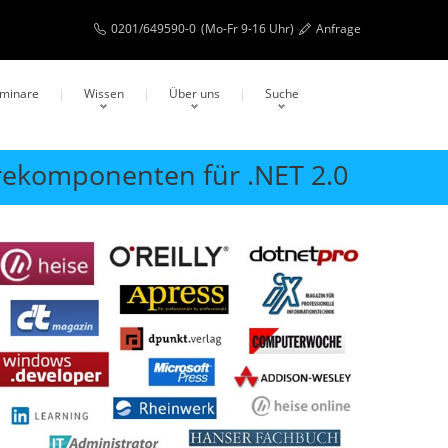
0201/649590-0
(Mo-Fr 9-16 Uhr)
Anfrage
eminare
Wissen
Über uns
Suche
rekomponenten für .NET 2.0