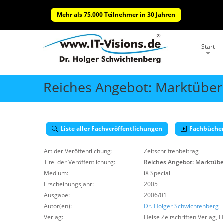
Mehr als 75.000 Teilnehmer in 30 Jahren
Start
Reiches Angebot: Marktüber
Liste aller Fachveröffentlichungen
Fachbüche
Art der Veröffentlichung:
Zeitschriftenbeitrag
Titel der Veröffentlichung:
Reiches Angebot: Marktübe
Medium:
iX Special
Erscheinungsjahr:
2005
Ausgabe:
2006/01
Autor(en):
Dr. Holger Schwichtenberg
Verlag:
Heise Zeitschriften Verlag
,
H