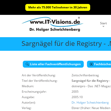
Mehr als 75.000 Teilnehmer in 30 Jahren
Start
Sargnägel für die Registry -
Liste aller Fachveröffentlichungen
Fachbüche
Art der Veröffentlichung:
Zeitschriftenbeitrag
Titel der Veröffentlichung:
Sargnägel für die Registry 
Medium:
dotnetpro - Das .NET-Magazi
Erscheinungsjahr:
2005
Ausgabe:
2005.10
Autor(en):
Dr. Holger Schwichtenberg
Verlag:
Ebner (früher: Neue Medien