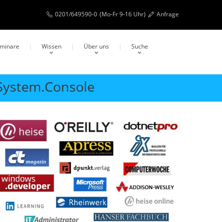
0201/649590-0
(Mo-Fr 9-16 Uhr)
Anfrage
eminare
Wissen
Über uns
Suche
 System.Console