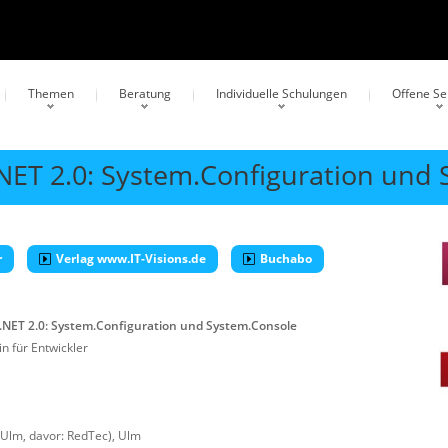
Themen
Beratung
Individuelle Schulungen
Offene S
 .NET 2.0: System.Configuration und
r
Verlag www.IT-Visions.de
Buchabo
- .NET 2.0: System.Configuration und System.Console
n für Entwickler
 Ulm, davor: RedTec)
,
Ulm