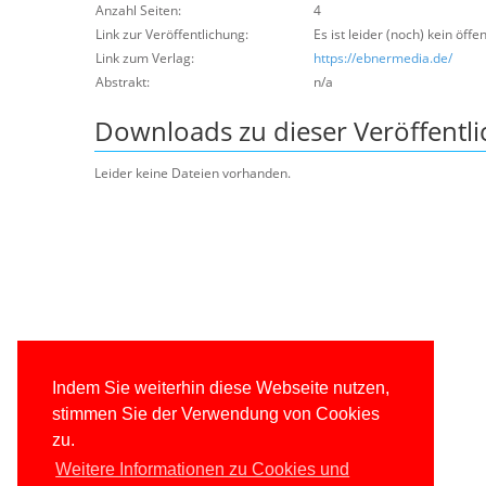
Anzahl Seiten:
4
Link zur Veröffentlichung:
Es ist leider (noch) kein öffe
Link zum Verlag:
https://ebnermedia.de/
Abstrakt:
n/a
Downloads zu dieser Veröffentl
Leider keine Dateien vorhanden.
Indem Sie weiterhin diese Webseite nutzen,
stimmen Sie der Verwendung von Cookies
zu.
Weitere Informationen zu Cookies und