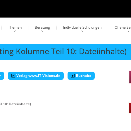
Themen
Beratung
Individuelle Schulungen
Offene S
ting Kolumne Teil 10: Dateiinhalte)
r
Verlag www.IT-Visions.de
Buchabo
l 10: Dateiinhalte)