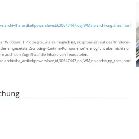
ikelarchiv/ha_artikel/powerslave,id,30647447,obj,WM,np,archiv,ng,,thes,.html
r Windows IT Pro zeigte, wie es möglich ist, skriptbasiert auf das Windows-
der eingesetzte „Scripting-Runtime-Komponente“ ermöglicht aber nicht nur
n auch den Zugriff auf die Inhalte von Textdateien.
ikelarchiv/ha_artikel/powerslave,id,30647447,obj,WM,np,archiv,ng,,thes,.html
ichung