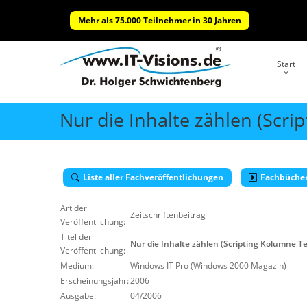
Mehr als 75.000 Teilnehmer in 30 Jahren
Start
Nur die Inhalte zählen (Scrip
Liste aller Fachveröffentlichungen
Fachbüche
Art der
Zeitschriftenbeitrag
Veröffentlichung:
Titel der
Nur die Inhalte zählen (Scripting Kolumne Tei
Veröffentlichung:
Medium:
Windows IT Pro (Windows 2000 Magazin)
Erscheinungsjahr:
2006
Ausgabe:
04/2006