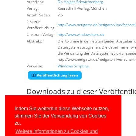
Autor(en):
Dr. Holger Schwichtenberg
Verlag:
Konradin IT-Verlag
,
München
Anzahl Seiten:
2,5
Link zur
http://www.netigator.de/netigator/live/fachart
Veröffentlichung:
Link zum Verlag:
http://www.windowsitpro.de
Abstrakt:
Die Kolumne in den letzten beiden Ausgaben de
Dateisystem zuzugreifen. Die dabei immer wie
die Verwaltung der Dateisystemstruktur sonder
http://www.netigator.de/netigator/live/fachart
Verweise:
Windows Scripting
Veröffentlichung lesen
Downloads zu dieser Veröffentl
Leider keine Dateien vorhanden.
Indem Sie weiterhin diese Webseite nutzen,
stimmen Sie der Verwendung von Cookies
zu.
Weitere Informationen zu Cookies und