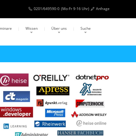
0201/649590-0
(Mo-Fr 9-16 Uhr)
Anfrage
eminare
Wissen
Über uns
Suche