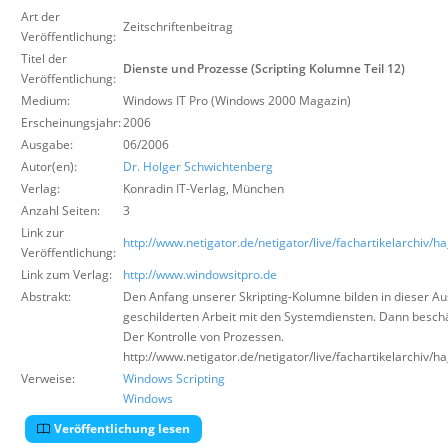
Über uns
Art der
Zeitschriftenbeitrag
Veröffentlichung:
Suche
Titel der
Dienste und Prozesse (Scripting Kolumne Teil 12)
Veröffentlichung:
Medium:
Windows IT Pro (Windows 2000 Magazin)
Erscheinungsjahr:
2006
Ausgabe:
06/2006
Autor(en):
Dr. Holger Schwichtenberg
Verlag:
Konradin IT-Verlag
,
München
Anzahl Seiten:
3
Link zur
http://www.netigator.de/netigator/live/fachartikelarchiv/h
Veröffentlichung:
Link zum Verlag:
http://www.windowsitpro.de
Abstrakt:
Den Anfang unserer Skripting-Kolumne bilden in dieser Aus
geschilderten Arbeit mit den Systemdiensten. Dann besch
Der Kontrolle von Prozessen.
http://www.netigator.de/netigator/live/fachartikelarchiv/h
Verweise:
Windows Scripting
Windows
Veröffentlichung lesen