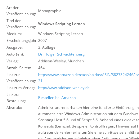
Über uns
Art der
Monographie
Veröffentlichung:
Suche
Titel der
Windows Scripting Lernen
Veröffentlichung:
Medium:
Windows Scripting Lernen
Erscheinungsjahr:
2007
Ausgabe:
3. Auflage
Autor(en):
Dr. Holger Schwichtenberg
Verlag:
Addison-Wesley
,
München
Anzahl Seiten:
464
Link zur
https://www.amazon.de/exec/obidos/ASIN/3827324246/itvi
Veröffentlichung:
21
Link zum Verlag:
http://www.addison-wesley.de
Link zur
Bestellen bei Amazon
Bestellung:
Abstrakt:
Administratoren erhalten hier eine fundierte Einführung in
automatisierte Windows-Administration mit dem Windows
Scripting Host 5.6 und VBScript 5.6. Anhand eines didaktis
Konzepts (Lernziel, Beispiele, Kontrollfragen, Hinweis auf 
auftretende Fehler) erhalten Sie eine schrittweise Einführu
die Automatisierung administrativer Aufgaben unter Win