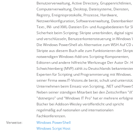
Benutzerverwaltung, Active Directory, Gruppenrichtlinien,
Computerverwaltung, Desktop, Dateisysteme, Diensten,
Registry, Ereignisprotokolle, Prozesse, Hardware,
Netzwerkkonfiguration, Softwareverwaltung, Datenbanken
Text-, INI- und XML-Dateien Ein- und Ausgabedateien für S
Sicherheit beim Scripting: Skripte unterbinden, digital sign
und verschlüsseln, Benutzerkontensteuerung in Windows V
Die Windows PowerShell als Alternative zum WSH Auf CD a
Skripte aus diesem Buch alle zum Funktionieren der Skript
notwendigen Windows-Add-ons Scripting-Komponenten,
Editoren und andere hilfreiche Werkzeuge Der Autor Dr. H
Schwichtenberg (MVP) zählt zu Deutschlands bekannteste
Experten für Scripting und Programmierung mit Windows. 
seiner Firma www.IT-Visions.de berät, schult und unterstüt
Unternehmen beim Einsatz von Scripting, .NET und PowerS
Neben seiner ständigen Mitarbeit bei den Zeitschriften "iX"
"dotnetpro" und "Windows IT Pro" hat er mehrere erfolgre
Bücher bei Addison-Wesley veröffentlicht und spricht
regelmäßig auf nationalen und internationalen
Fachkonferenzen.
Verweise:
Windows PowerShell
Windows Script Host