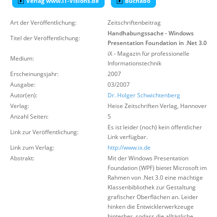
Verlag www.IT-Visions.de
Buchabo
Über uns
Art der Veröffentlichung:
Zeitschriftenbeitrag
Suche
Handhabungssache - Windows
Titel der Veröffentlichung:
Presentation Foundation in .Net 3.0
iX - Magazin für professionelle
Medium:
Informationstechnik
Erscheinungsjahr:
2007
Ausgabe:
03/2007
Autor(en):
Dr. Holger Schwichtenberg
Verlag:
Heise Zeitschriften Verlag
,
Hannover
Anzahl Seiten:
5
Es ist leider (noch) kein öffentlicher
Link zur Veröffentlichung:
Link verfügbar.
Link zum Verlag:
http://www.ix.de
Abstrakt:
Mit der Windows Presentation
Foundation (WPF) bietet Microsoft im
Rahmen von .Net 3.0 eine mächtige
Klassenbibliothek zur Gestaltung
grafischer Oberflächen an. Leider
hinken die Entwicklerwerkzeuge
hinterher, sodass die alltägliche