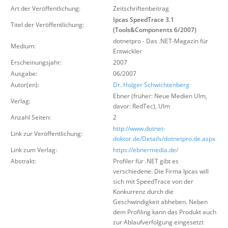
Über uns
Art der Veröffentlichung:
Zeitschriftenbeitrag
Ipcas SpeedTrace 3.1
Titel der Veröffentlichung:
Suche
(Tools&Components 6/2007)
dotnetpro - Das .NET-Magazin für
Medium:
Entwickler
Erscheinungsjahr:
2007
Ausgabe:
06/2007
Autor(en):
Dr. Holger Schwichtenberg
Ebner (früher: Neue Medien Ulm,
Verlag:
davor: RedTec)
,
Ulm
Anzahl Seiten:
2
http://www.dotnet-
Link zur Veröffentlichung:
doktor.de/Details/dotnetpro.de.aspx
Link zum Verlag:
https://ebnermedia.de/
Abstrakt:
Profiler für .NET gibt es
verschiedene. Die Firma Ipcas will
sich mit SpeedTrace von der
Konkurrenz durch die
Geschwindigkeit abheben. Neben
dem Profiling kann das Produkt auch
zur Ablaufverfolgung eingesetzt