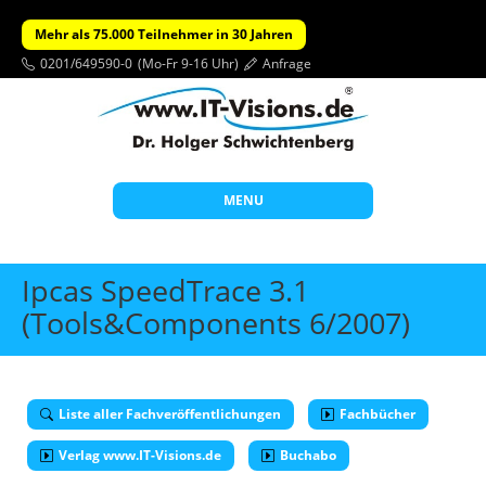
Mehr als 75.000 Teilnehmer in 30 Jahren
0201/649590-0
(Mo-Fr 9-16 Uhr)
Anfrage
MENU
Start
Ipcas SpeedTrace 3.1
Themen
(Tools&Components 6/2007)
Beratung
Individuelle Schulungen
Liste aller Fachveröffentlichungen
Fachbücher
Offene Seminare
Verlag www.IT-Visions.de
Buchabo
Wissen