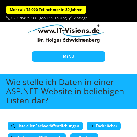
Mehr als 75.000 Teilnehmer in 30 Jahren
0201/649590-0
(Mo-Fr 9-16 Uhr)
Anfrage
MENU
Start
Wie stelle ich Daten in einer
Themen
ASP.NET-Website in beliebigen
Listen dar?
Beratung
Individuelle Schulungen
Offene Seminare
Liste aller Fachveröffentlichungen
Fachbücher
Wissen