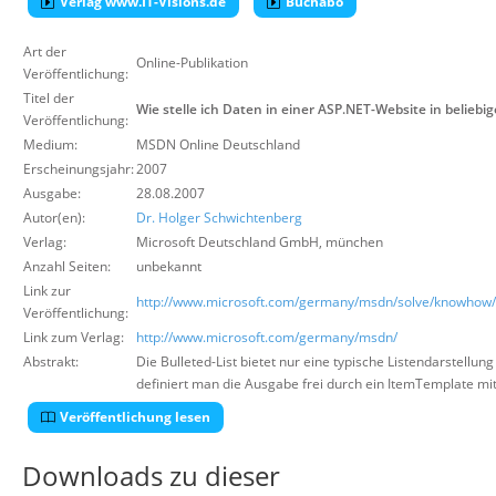
Verlag www.IT-Visions.de
Buchabo
Über uns
Art der
Suche
Online-Publikation
Veröffentlichung:
Titel der
Wie stelle ich Daten in einer ASP.NET-Website in beliebig
Veröffentlichung:
Medium:
MSDN Online Deutschland
Erscheinungsjahr:
2007
Ausgabe:
28.08.2007
Autor(en):
Dr. Holger Schwichtenberg
Verlag:
Microsoft Deutschland GmbH
,
münchen
Anzahl Seiten:
unbekannt
Link zur
http://www.microsoft.com/germany/msdn/solve/knowho
Veröffentlichung:
Link zum Verlag:
http://www.microsoft.com/germany/msdn/
Abstrakt:
Die Bulleted-List bietet nur eine typische Listendarstellu
definiert man die Ausgabe frei durch ein ItemTemplate 
Veröffentlichung lesen
Downloads zu dieser