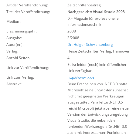
Über uns
Art der Veröffentlichung:
Zeitschriftenbeitrag
Titel der Veröffentlichung:
Nachgereicht: Visual Studio 2008
Suche
iX - Magazin für professionelle
Medium:
Informationstechnik
Erscheinungsjahr:
2008
Ausgabe:
3/2008
Autor(en):
Dr. Holger Schwichtenberg
Verlag:
Heise Zeitschriften Verlag
,
Hannover
Anzahl Seiten:
4
Es ist leider (noch) kein öffentlicher
Link zur Veröffentlichung:
Link verfügbar.
Link zum Verlag:
http://www.ix.de
Abstrakt:
Beim Erscheinen von .NET 3.0 hatte
Microsoft seine Entwickler zunächst
nicht mit geeigneten Werkzeugen
ausgestattet. Parallel zu .NET 3.5
reicht Microsoft jetzt aber eine neue
Version der Entwicklungsumgebung
Visual Studio, die neben den
fehlenden Werkzeugen für .NET 3.0
auch mit interessanten Funktionen