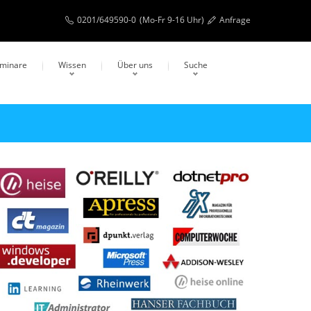
0201/649590-0
(Mo-Fr 9-16 Uhr)
Anfrage
eminare
Wissen
Über uns
Suche