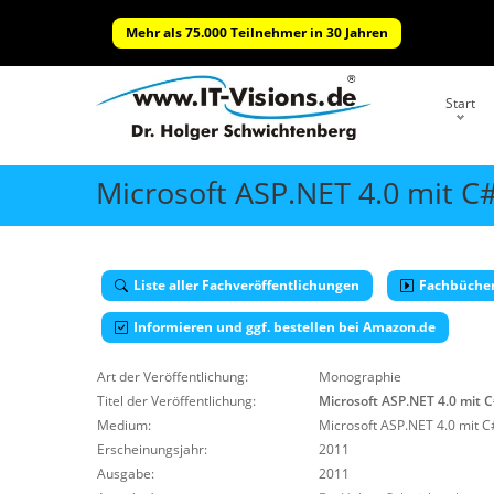
Mehr als 75.000 Teilnehmer in 30 Jahren
Start
Microsoft ASP.NET 4.0 mit C
Liste aller Fachveröffentlichungen
Fachbüche
Informieren und ggf. bestellen bei Amazon.de
Art der Veröffentlichung:
Monographie
Titel der Veröffentlichung:
Microsoft ASP.NET 4.0 mit 
Medium:
Microsoft ASP.NET 4.0 mit C
Erscheinungsjahr:
2011
Ausgabe:
2011