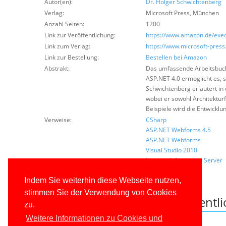
Autor(en):
Dr. Holger Schwichtenberg
Verlag:
Microsoft Press
,
München
Anzahl Seiten:
1200
Link zur Veröffentlichung:
https://www.amazon.de/exec
Link zum Verlag:
https://www.microsoft-press
Link zur Bestellung:
Bestellen bei Amazon
Abstrakt:
Das umfassende Arbeitsbuch
ASP.NET 4.0 ermoglicht es,
Schwichtenberg erlautert in
wobei er sowohl Architektur
Beispiele wird die Entwickl
Verweise:
CSharp
ASP.NET Webforms 4.5
ASP.NET Webforms
Visual Studio 2010
Internet Information Server
Veröffentlichung lesen
Indem Sie weiterhin diese Webseite nutzen,
stimmen Sie der Verwendung von Cookies
Downloads zu dieser Veröffentl
zu.
Weitere Informationen zu Cookies und
Leider keine Dateien vorhanden.