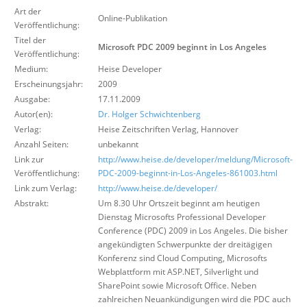
Über uns
Art der
Online-Publikation
Veröffentlichung:
Suche
Titel der
Microsoft PDC 2009 beginnt in Los Angeles
Veröffentlichung:
Medium:
Heise Developer
Erscheinungsjahr:
2009
Ausgabe:
17.11.2009
Autor(en):
Dr. Holger Schwichtenberg
Verlag:
Heise Zeitschriften Verlag
,
Hannover
Anzahl Seiten:
unbekannt
Link zur
http://www.heise.de/developer/meldung/Microsoft-
Veröffentlichung:
PDC-2009-beginnt-in-Los-Angeles-861003.html
Link zum Verlag:
http://www.heise.de/developer/
Abstrakt:
Um 8.30 Uhr Ortszeit beginnt am heutigen
Dienstag Microsofts Professional Developer
Conference (PDC) 2009 in Los Angeles. Die bisher
angekündigten Schwerpunkte der dreitägigen
Konferenz sind Cloud Computing, Microsofts
Webplattform mit ASP.NET, Silverlight und
SharePoint sowie Microsoft Office. Neben
zahlreichen Neuankündigungen wird die PDC auch