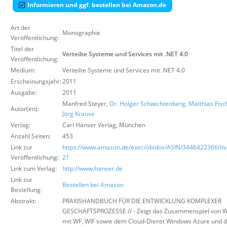
Informieren und ggf. bestellen bei Amazon.de
Über uns
Suche
Art der
Monographie
Veröffentlichung:
Titel der
Verteilte Systeme und Services mit .NET 4.0
Veröffentlichung:
Medium:
Verteilte Systeme und Services mit .NET 4.0
Erscheinungsjahr:
2011
Ausgabe:
2011
Manfred Steyer,
Dr. Holger Schwichtenberg
,
Matthias Fisc
Autor(en):
Jörg Krause
Verlag:
Carl Hanser Verlag
,
München
Anzahl Seiten:
453
Link zur
https://www.amazon.de/exec/obidos/ASIN/3446422366/itvi
Veröffentlichung:
21
Link zum Verlag:
http://www.hanser.de
Link zur
Bestellen bei Amazon
Bestellung:
Abstrakt:
PRAXISHANDBUCH FÜR DIE ENTWICKLUNG KOMPLEXER
GESCHÄFTSPROZESSE // - Zeigt das Zusammenspiel von 
mit WF, WIF sowie dem Cloud-Dienst Windows Azure und 