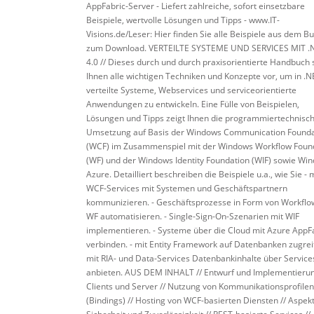
AppFabric-Server - Liefert zahlreiche, sofort einsetzbare
Beispiele, wertvolle Lösungen und Tipps - www.IT-
Visions.de/Leser: Hier finden Sie alle Beispiele aus dem B
zum Download. VERTEILTE SYSTEME UND SERVICES MIT .
4.0 // Dieses durch und durch praxisorientierte Handbuch s
Ihnen alle wichtigen Techniken und Konzepte vor, um in .N
verteilte Systeme, Webservices und serviceorientierte
Anwendungen zu entwickeln. Eine Fülle von Beispielen,
Lösungen und Tipps zeigt Ihnen die programmiertechnisc
Umsetzung auf Basis der Windows Communication Founda
(WCF) im Zusammenspiel mit der Windows Workflow Foun
(WF) und der Windows Identity Foundation (WIF) sowie Wi
Azure. Detailliert beschreiben die Beispiele u.a., wie Sie - m
WCF-Services mit Systemen und Geschäftspartnern
kommunizieren. - Geschäftsprozesse in Form von Workflo
WF automatisieren. - Single-Sign-On-Szenarien mit WIF
implementieren. - Systeme über die Cloud mit Azure AppF
verbinden. - mit Entity Framework auf Datenbanken zugreif
mit RIA- und Data-Services Datenbankinhalte über Service
anbieten. AUS DEM INHALT // Entwurf und Implementieru
Clients und Server // Nutzung von Kommunikationsprofilen
(Bindings) // Hosting von WCF-basierten Diensten // Aspek