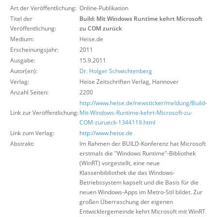
Über uns
Art der Veröffentlichung:
Online-Publikation
Titel der
Build: Mit Windows Runtime kehrt Microsoft
Suche
Veröffentlichung:
zu COM zurück
Medium:
Heise.de
Erscheinungsjahr:
2011
Ausgabe:
15.9.2011
Autor(en):
Dr. Holger Schwichtenberg
Verlag:
Heise Zeitschriften Verlag
,
Hannover
Anzahl Seiten:
2200
http://www.heise.de/newsticker/meldung/Build-
Link zur Veröffentlichung:
Mit-Windows-Runtime-kehrt-Microsoft-zu-
COM-zurueck-1344119.html
Link zum Verlag:
http://www.heise.de
Abstrakt:
Im Rahmen der BUILD-Konferenz hat Microsoft
erstmals die "Windows Runtime"-Bibliothek
(WinRT) vorgestellt, eine neue
Klassenbibliothek die das Windows-
Betriebssystem kapselt und die Basis für die
neuen Windows-Apps im Metro-Stil bildet. Zur
großen Überraschung der eigenen
Entwicklergemeinde kehrt Microsoft mit WinRT