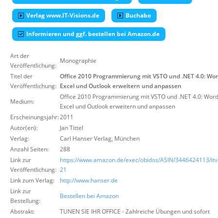
Über uns
Verlag www.IT-Visions.de
Buchabo
Suche
Informieren und ggf. bestellen bei Amazon.de
Art der
Monographie
Veröffentlichung:
Titel der
Office 2010 Programmierung mit VSTO und .NET 4.0: Wor
Veröffentlichung:
Excel und Outlook erweitern und anpassen
Office 2010 Programmierung mit VSTO und .NET 4.0: Word
Medium:
Excel und Outlook erweitern und anpassen
Erscheinungsjahr:
2011
Autor(en):
Jan Tittel
Verlag:
Carl Hanser Verlag
,
München
Anzahl Seiten:
288
Link zur
https://www.amazon.de/exec/obidos/ASIN/3446424113/itvi
Veröffentlichung:
21
Link zum Verlag:
http://www.hanser.de
Link zur
Bestellen bei Amazon
Bestellung:
Abstrakt:
TUNEN SIE IHR OFFICE - Zahlreiche Übungen und sofort