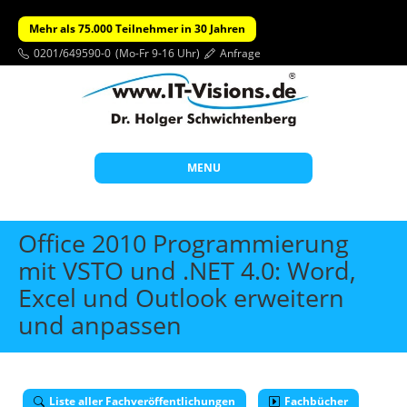
Mehr als 75.000 Teilnehmer in 30 Jahren
0201/649590-0
(Mo-Fr 9-16 Uhr)
Anfrage
MENU
Start
Office 2010 Programmierung
Themen
mit VSTO und .NET 4.0: Word,
Excel und Outlook erweitern
Beratung
und anpassen
Individuelle Schulungen
Offene Seminare
Wissen
Liste aller Fachveröffentlichungen
Fachbücher