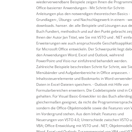
wiederverwendbare Beispiele zeigen Ihnen die Programm
Office-basierter Anwendungen - Mit Schritt-für-Schritt-
Anleitungen plus den notwendigen theoretischen Basics -
Grundlagen-, Übungs- und Nachschlagewerk in einem - w
downloads. hanser. de: alle Beispiele und Lösungen aus 
Buch Fundiert, methodisch und auf den Punkt gebracht zei
Ihnen der Autor Jan Tittel, wie Sie mit VSTO und . NET einf
Erweiterungen wie auch anspruchsvolle Geschäftsapplika
für Microsoft Office entwickeln. Der Schwerpunkt liegt dab
den Anwendungen Word, Excel und Outlook, während
PowerPoint und Visio nur einführend behandelt werden.
Zahlreiche Beispiele beschreiben Schritt für Schritt, wie Sie 
Menübänder und Aufgabenbereiche in Office anpassen. -
Inhaltssteuerelemente und Bookmarks in Word verwenden.
Daten in Excel-Dateien speichern. - Outlook mit Hilfe von
Formularbereichen erweitern. Die Codebeispiele sind in C
gehalten. Für Visual Basic-Entwickler ist das Buch allerdin
gleichermaßen geeignet, da nicht die Programmiersprach
sondern die Office-Objektmodelle sowie die Features von
im Vordergrund stehen. Aus dem Inhalt: Features und
Neuerungen von VSTO 4.0; Unterschiede zwischen VSTO 
VBA; Office-Entwicklung mit VSTO und . NET; Objektmodell
Word, Excel und Outlook; Zusammenspiel von VBA und VS