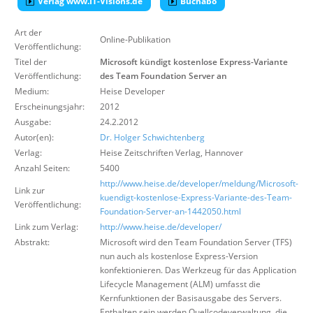
Verlag www.IT-Visions.de
Buchabo
Über uns
Art der
Suche
Online-Publikation
Veröffentlichung:
Titel der
Microsoft kündigt kostenlose Express-Variante
Veröffentlichung:
des Team Foundation Server an
Medium:
Heise Developer
Erscheinungsjahr:
2012
Ausgabe:
24.2.2012
Autor(en):
Dr. Holger Schwichtenberg
Verlag:
Heise Zeitschriften Verlag
,
Hannover
Anzahl Seiten:
5400
http://www.heise.de/developer/meldung/Microsoft-
Link zur
kuendigt-kostenlose-Express-Variante-des-Team-
Veröffentlichung:
Foundation-Server-an-1442050.html
Link zum Verlag:
http://www.heise.de/developer/
Abstrakt:
Microsoft wird den Team Foundation Server (TFS)
nun auch als kostenlose Express-Version
konfektionieren. Das Werkzeug für das Application
Lifecycle Management (ALM) umfasst die
Kernfunktionen der Basisausgabe des Servers.
Enthalten sein werden Quellcodeverwaltung, die