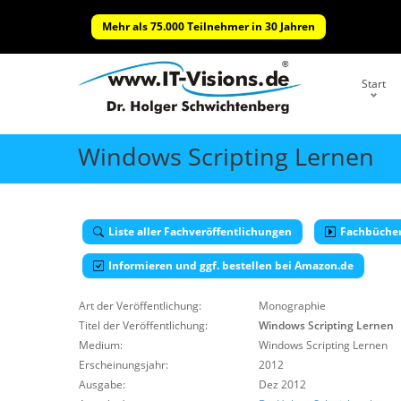
Mehr als 75.000 Teilnehmer in 30 Jahren
Start
Windows Scripting Lernen
Liste aller Fachveröffentlichungen
Fachbüche
Informieren und ggf. bestellen bei Amazon.de
Art der Veröffentlichung:
Monographie
Titel der Veröffentlichung:
Windows Scripting Lernen
Medium:
Windows Scripting Lernen
Erscheinungsjahr:
2012
Ausgabe:
Dez 2012