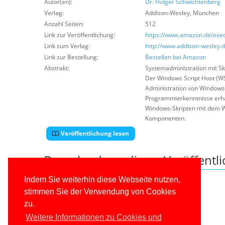
Autor(en):
Dr. Holger Schwichtenberg
Verlag:
Addison-Wesley
,
München
Anzahl Seiten:
512
Link zur Veröffentlichung:
https://www.amazon.de/exec
Link zum Verlag:
http://www.addison-wesley.
Link zur Bestellung:
Bestellen bei Amazon
Abstrakt:
Systemadministration mit Sk
Der Windows Script Host (WS
Administration von Windows
Programmierkenntnisse erhal
Windows-Skripten mit dem W
Komponenten.
Veröffentlichung lesen
Downloads zu dieser Veröffentl
Leider keine Dateien vorhanden.
Indem Sie weiterhin diese Webseite nutzen,
stimmen Sie der Verwendung von Cookies
zu.
Weitere Informationen zu Cookies und