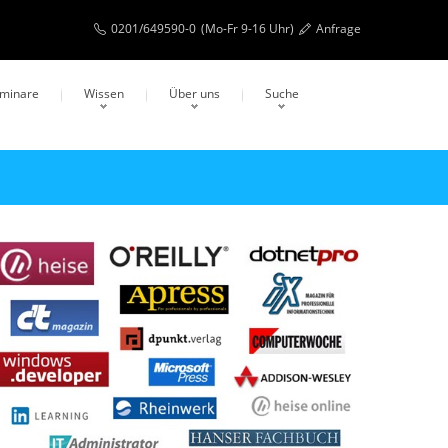
0201/649590-0
(Mo-Fr 9-16 Uhr)
Anfrage
eminare
Wissen
Über uns
Suche