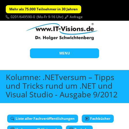
Mehr als 75.000 Teilnehmer in 30 Jahren
0201/649590-0
(Mo-Fr 9-16 Uhr)
Anfrage
MENU
Start
Kolumne: .NETversum – Tipps
Themen
und Tricks rund um .NET und
Visual Studio - Ausgabe 9/2012
Beratung
Individuelle Schulungen
Offene Seminare
Liste aller Fachveröffentlichungen
Fachbücher
Wissen