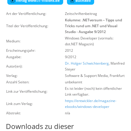
Verlag www.IT-Visions.de
Buchabo
Über uns
Art der Veröffentlichung:
Zeitschriftenbeitrag
Suche
Kolumne: .NETversum – Tipps und
Titel der Veröffentlichung:
Tricks rund um .NET und Visual
Studio - Ausgabe 9/2012
Windows Developer (vormals:
Medium:
dot.NET Magazin)
Erscheinungsjahr:
2012
Ausgabe:
9/2012
Dr. Holger Schwichtenberg
, Manfred
Autor(en):
Steyer
Verlag:
Software & Support Media
,
Frankfurt
Anzahl Seiten:
unbekannt
Es ist leider (noch) kein öffentlicher
Link zur Veröffentlichung:
Link verfügbar.
https://entwickler.de/magazine-
Link zum Verlag:
ebooks/windows-developer
Abstrakt:
n/a
Downloads zu dieser