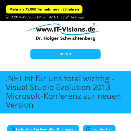
Mehr als 75.000 Teilnehmer in 30 Jahren
0201/649590-0
(Mo-Fr 9-16 Uhr)
Anfrage
MENU
Start
.NET ist für uns total wichtig -
Themen
Visual Studio Evolution 2013 -
Microsoft-Konferenz zur neuen
Beratung
Version
Individuelle Schulungen
Offene Seminare
Wissen
Liste aller Fachveröffentlichungen
Fachbücher