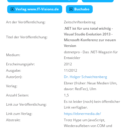
Über uns
Verlag www.IT-Visions.de
Buchabo
Suche
Art der Veröffentlichung:
Zeitschriftenbeitrag
.NET ist für uns total wichtig -
Visual Studio Evolution 2013 -
Titel der Veröffentlichung:
Microsoft-Konferenz zur neuen
Version
dotnetpro - Das .NET-Magazin für
Medium:
Entwickler
Erscheinungsjahr:
2012
Ausgabe:
11/2012
Autor(en):
Dr. Holger Schwichtenberg
Ebner (früher: Neue Medien Ulm,
Verlag:
davor: RedTec)
,
Ulm
Anzahl Seiten:
1,5
Es ist leider (noch) kein öffentlicher
Link zur Veröffentlichung:
Link verfügbar.
Link zum Verlag:
https://ebnermedia.de/
Abstrakt:
Trotz Hype um JavaScript,
Wiederaufleben von COM und