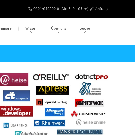
0201/649590-0
(Mo-Fr 9-16 Uhr)
Anfrage
eminare
Wissen
Über uns
Suche