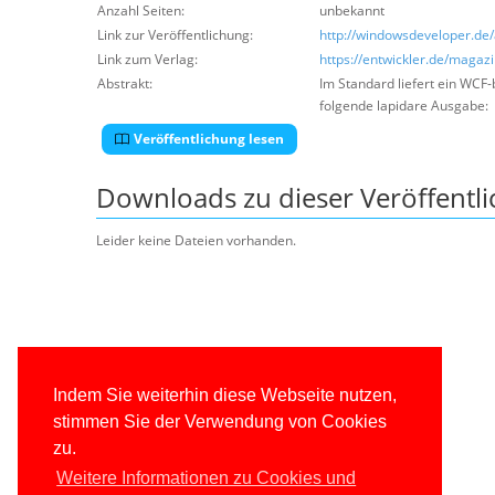
Anzahl Seiten:
unbekannt
Link zur Veröffentlichung:
http://windowsdeveloper.de/
Link zum Verlag:
https://entwickler.de/maga
Abstrakt:
Im Standard liefert ein WCF-
folgende lapidare Ausgabe:
Veröffentlichung lesen
Downloads zu dieser Veröffentl
Leider keine Dateien vorhanden.
Indem Sie weiterhin diese Webseite nutzen,
stimmen Sie der Verwendung von Cookies
zu.
Weitere Informationen zu Cookies und