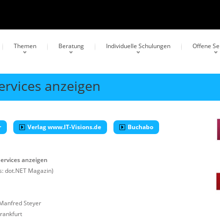
Themen
Beratung
Individuelle Schulungen
Offene S
ervices anzeigen
r
Verlag www.IT-Visions.de
Buchabo
Services anzeigen
: dot.NET Magazin)
 Manfred Steyer
rankfurt