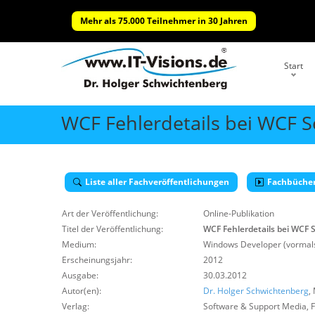
Mehr als 75.000 Teilnehmer in 30 Jahren
Start
WCF Fehlerdetails bei WCF S
Liste aller Fachveröffentlichungen
Fachbüche
Art der Veröffentlichung:
Online-Publikation
Titel der Veröffentlichung:
WCF Fehlerdetails bei WCF 
Medium:
Windows Developer (vormals
Erscheinungsjahr:
2012
Ausgabe:
30.03.2012
Autor(en):
Dr. Holger Schwichtenberg
,
Verlag:
Software & Support Media
,
F