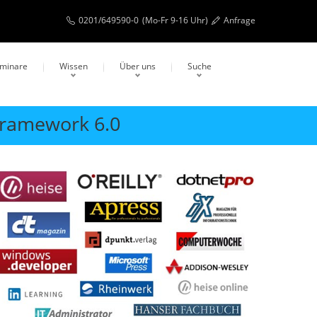
0201/649590-0
(Mo-Fr 9-16 Uhr)
Anfrage
eminare
Wissen
Über uns
Suche
 Framework 6.0