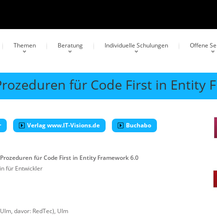
Themen
Beratung
Individuelle Schulungen
Offene S
rozeduren für Code First in Entity
r
Verlag www.IT-Visions.de
Buchabo
Prozeduren für Code First in Entity Framework 6.0
n für Entwickler
 Ulm, davor: RedTec)
,
Ulm