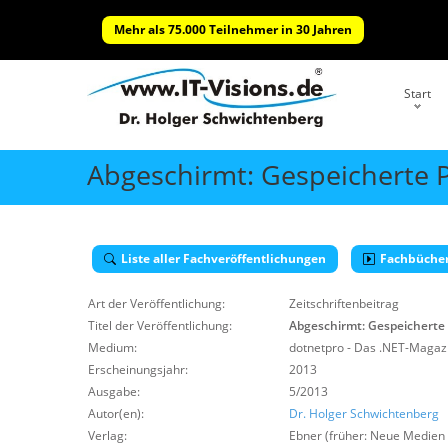
Mehr als 75.000 Teilnehmer in 30 Jahren
Start
Abgeschirmt: Gespeicherte P
Liste aller Fachveröffentlichungen
Fachbüche
Art der Veröffentlichung:
Zeitschriftenbeitrag
Titel der Veröffentlichung:
Abgeschirmt: Gespeicherte 
Medium:
dotnetpro - Das .NET-Magazi
Erscheinungsjahr:
2013
Ausgabe:
5/2013
Autor(en):
Dr. Holger Schwichtenberg
Verlag:
Ebner (früher: Neue Medien