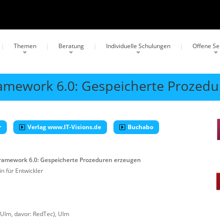
Themen
Beratung
Individuelle Schulungen
Offene S
ramework 6.0: Gespeicherte Prozed
r
Verlag www.IT-Visions.de
Buchabo
Framework 6.0: Gespeicherte Prozeduren erzeugen
n für Entwickler
 Ulm, davor: RedTec)
,
Ulm