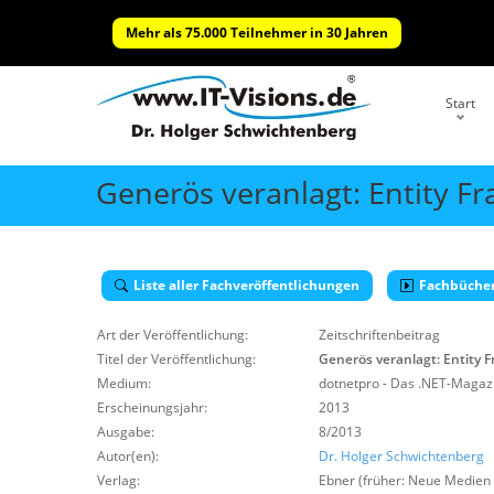
Mehr als 75.000 Teilnehmer in 30 Jahren
Start
Generös veranlagt: Entity F
Liste aller Fachveröffentlichungen
Fachbüche
Art der Veröffentlichung:
Zeitschriftenbeitrag
Titel der Veröffentlichung:
Generös veranlagt: Entity 
Medium:
dotnetpro - Das .NET-Magazi
Erscheinungsjahr:
2013
Ausgabe:
8/2013
Autor(en):
Dr. Holger Schwichtenberg
Verlag:
Ebner (früher: Neue Medien