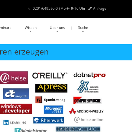
0201/649590-0
(Mo-Fr 9-16 Uhr)
Anfrage
eminare
Wissen
Über uns
Suche
uren erzeugen