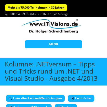
Mehr als 75.000 Teilnehmer in 30 Jahren
0201/649590-0
(Mo-Fr 9-16 Uhr)
Anfrage
MENU
Start
Kolumne: .NETversum – Tipps
Themen
und Tricks rund um .NET und
Visual Studio - Ausgabe 4/2013
Beratung
Individuelle Schulungen
Offene Seminare
Liste aller Fachveröffentlichungen
Fachbücher
Wissen