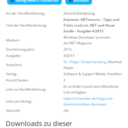
Verlag www.IT-Visions.de
Buchabo
Über uns
Art der Veröffentlichung:
Zeitschriftenbeitrag
Suche
Kolumne: .NETversum – Tipps und
Titel der Veröffentlichung:
Tricks rund um .NET und Visual
Studio - Ausgabe 4/2013
Windows Developer (vormals:
Medium:
dot.NET Magazin)
Erscheinungsjahr:
2013
Ausgabe:
4/2013
Dr. Holger Schwichtenberg
, Manfred
Autor(en):
Steyer
Verlag:
Software & Support Media
,
Frankfurt
Anzahl Seiten:
2
Es ist leider (noch) kein öffentlicher
Link zur Veröffentlichung:
Link verfügbar.
https://entwickler.de/magazine-
Link zum Verlag:
ebooks/windows-developer
Abstrakt:
n/a
Downloads zu dieser