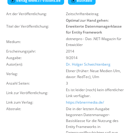
Verlag www.IT-Visions.de
Buchabo
Über uns
Art der Veröffentlichung:
Zeitschriftenbeitrag
Suche
Optimal zur Hand gehen:
Titel der Veröffentlichung:
Erweiterte Datenmanagerklasse
für Entity Framework
dotnetpro - Das .NET-Magazin für
Medium:
Entwickler
Erscheinungsjahr:
2014
Ausgabe:
9/2014
Autor(en):
Dr. Holger Schwichtenberg
Ebner (früher: Neue Medien Ulm,
Verlag:
davor: RedTec)
,
Ulm
Anzahl Seiten:
3
Es ist leider (noch) kein öffentlicher
Link zur Veröffentlichung:
Link verfügbar.
Link zum Verlag:
https://ebnermedia.de/
Abstrakt:
Die in der letzten Ausgabe
begonnen Datenmanager-
Basisklasse für die Nutzung des
Entity Frameworks in
Datenzugriffsschichten soll nun