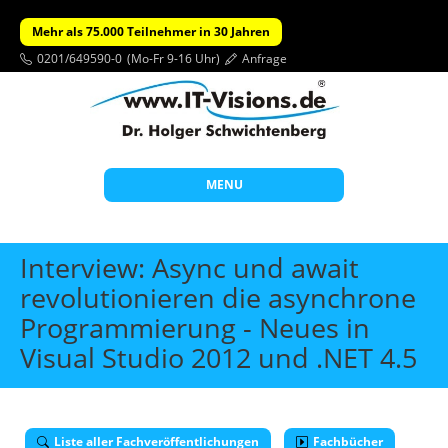
Mehr als 75.000 Teilnehmer in 30 Jahren
0201/649590-0
(Mo-Fr 9-16 Uhr)
Anfrage
MENU
Start
Interview: Async und await
Themen
revolutionieren die asynchrone
Programmierung - Neues in
Beratung
Visual Studio 2012 und .NET 4.5
Individuelle Schulungen
Offene Seminare
Wissen
Liste aller Fachveröffentlichungen
Fachbücher