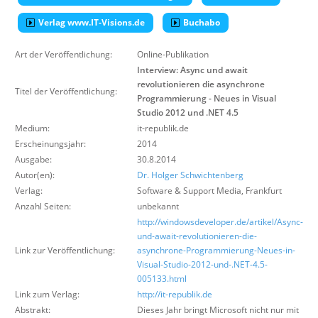
Über uns
Verlag www.IT-Visions.de
Buchabo
Suche
Art der Veröffentlichung:
Online-Publikation
Interview: Async und await
revolutionieren die asynchrone
Titel der Veröffentlichung:
Programmierung - Neues in Visual
Studio 2012 und .NET 4.5
Medium:
it-republik.de
Erscheinungsjahr:
2014
Ausgabe:
30.8.2014
Autor(en):
Dr. Holger Schwichtenberg
Verlag:
Software & Support Media
,
Frankfurt
Anzahl Seiten:
unbekannt
http://windowsdeveloper.de/artikel/Async-
und-await-revolutionieren-die-
Link zur Veröffentlichung:
asynchrone-Programmierung-Neues-in-
Visual-Studio-2012-und-.NET-4.5-
005133.html
Link zum Verlag:
http://it-republik.de
Abstrakt:
Dieses Jahr bringt Microsoft nicht nur mit