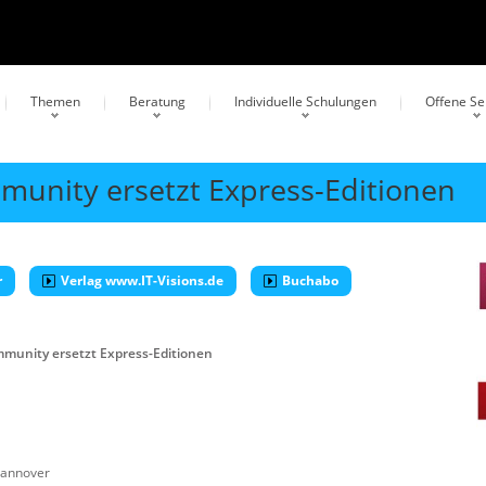
Themen
Beratung
Individuelle Schulungen
Offene S
mmunity ersetzt Express-Editionen
r
Verlag www.IT-Visions.de
Buchabo
ommunity ersetzt Express-Editionen
annover