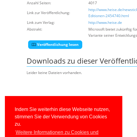
Anzahl Seiten:
4017
http://www.heise.de/newstic
Link zur Veröffentlichung:
Editionen-2454740.html
Link zum Verlag:
http://www.heise.de
Abstrakt:
Microsoft bietet zukünftig 
Variante seiner Entwicklungs
Veröffentlichung lesen
Downloads zu dieser Veröffentl
Leider keine Dateien vorhanden.
Indem Sie weiterhin diese Webseite nutzen,
stimmen Sie der Verwendung von Cookies
zu.
Weitere Informationen zu Cookies und