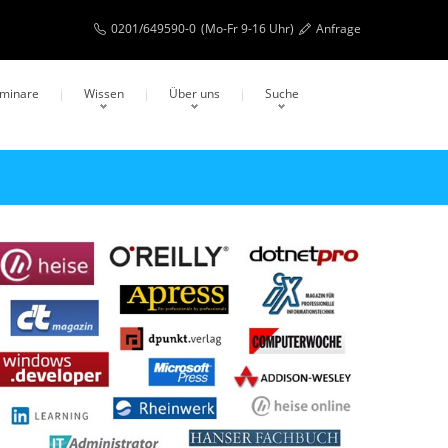
0201/649590-0
(Mo-Fr 9-16 Uhr)
Anfrage
eminare
Wissen
Über uns
Suche