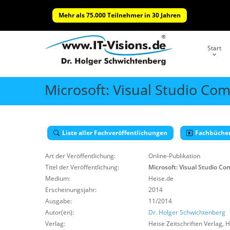
Mehr als 75.000 Teilnehmer in 30 Jahren
Start
Microsoft: Visual Studio Co
Liste aller Fachveröffentlichungen
Fachbüche
Art der Veröffentlichung:
Online-Publikation
Titel der Veröffentlichung:
Microsoft: Visual Studio C
Medium:
Heise.de
Erscheinungsjahr:
2014
Ausgabe:
11/2014
Autor(en):
Dr. Holger Schwichtenberg
Verlag:
Heise Zeitschriften Verlag
,
H