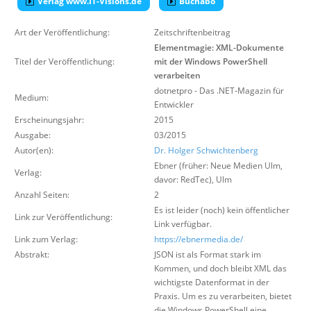
Verlag www.IT-Visions.de
Buchabo
Über uns
Art der Veröffentlichung:
Zeitschriftenbeitrag
Suche
Elementmagie: XML-Dokumente
Titel der Veröffentlichung:
mit der Windows PowerShell
verarbeiten
dotnetpro - Das .NET-Magazin für
Medium:
Entwickler
Erscheinungsjahr:
2015
Ausgabe:
03/2015
Autor(en):
Dr. Holger Schwichtenberg
Ebner (früher: Neue Medien Ulm,
Verlag:
davor: RedTec)
,
Ulm
Anzahl Seiten:
2
Es ist leider (noch) kein öffentlicher
Link zur Veröffentlichung:
Link verfügbar.
Link zum Verlag:
https://ebnermedia.de/
Abstrakt:
JSON ist als Format stark im
Kommen, und doch bleibt XML das
wichtigste Datenformat in der
Praxis. Um es zu verarbeiten, bietet
die Windows PowerShell eine