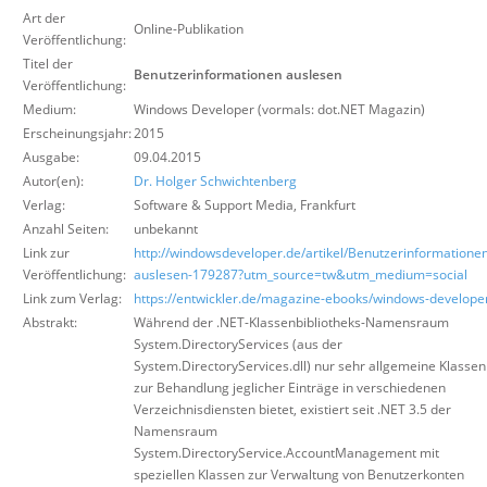
Über uns
Art der
Online-Publikation
Veröffentlichung:
Suche
Titel der
Benutzerinformationen auslesen
Veröffentlichung:
Medium:
Windows Developer (vormals: dot.NET Magazin)
Erscheinungsjahr:
2015
Ausgabe:
09.04.2015
Autor(en):
Dr. Holger Schwichtenberg
Verlag:
Software & Support Media
,
Frankfurt
Anzahl Seiten:
unbekannt
Link zur
http://windowsdeveloper.de/artikel/Benutzerinformatione
Veröffentlichung:
auslesen-179287?utm_source=tw&utm_medium=social
Link zum Verlag:
https://entwickler.de/magazine-ebooks/windows-develope
Abstrakt:
Während der .NET-Klassenbibliotheks-Namensraum
System.DirectoryServices (aus der
System.DirectoryServices.dll) nur sehr allgemeine Klassen
zur Behandlung jeglicher Einträge in verschiedenen
Verzeichnisdiensten bietet, existiert seit .NET 3.5 der
Namensraum
System.DirectoryService.AccountManagement mit
speziellen Klassen zur Verwaltung von Benutzerkonten