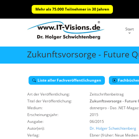
Mehr als 75.000 Teilnehmer in 30 Jahren
Start
Zukunftsvorsorge - Future Q
Liste aller Fachveröffentlichungen
Fachbüche
Art der Veröffentlichung:
Zeitschriftenbeitrag
Titel der Veröffentlichung:
Zukunftsvorsorge - Future 
Medium:
dotnetpro - Das .NET-Magazi
Erscheinungsjahr:
2015
Ausgabe:
06/2015
Autor(en):
Dr. Holger Schwichtenberg
Verlag:
Ebner (früher: Neue Medien