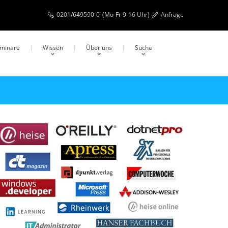
0201/649590-0
(Mo-Fr 9-16 Uhr)
Anfrage
eminare
Wissen
Über uns
Suche