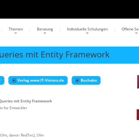
Themen
Beratung
Individuelle Schulungen
Offene S
ueries mit Entity Framework
r
Verlag www.IT-Visions.de
Buchabo
Queries mit Entity Framework
n für Entwickler
 Ulm, davor: RedTec)
,
Ulm