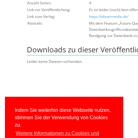
Anzahl Seiten:
4
Link zur Veröffentlichung:
Es ist leider (noch) kein öffe
Link zum Verlag:
https://ebnermedia.de/
Abstrakt:
Mit dem Feature „Future Que
Datenbankzugriffscodeentwic
Rundgang zur Datenbank zu
Downloads zu dieser Veröffentl
Leider keine Dateien vorhanden.
Indem Sie weiterhin diese Webseite nutzen,
stimmen Sie der Verwendung von Cookies
zu.
Weitere Informationen zu Cookies und