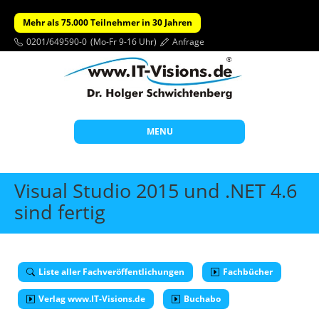
Mehr als 75.000 Teilnehmer in 30 Jahren
0201/649590-0
(Mo-Fr 9-16 Uhr)
Anfrage
MENU
Start
Visual Studio 2015 und .NET 4.6
Themen
sind fertig
Beratung
Individuelle Schulungen
Liste aller Fachveröffentlichungen
Fachbücher
Offene Seminare
Verlag www.IT-Visions.de
Buchabo
Wissen