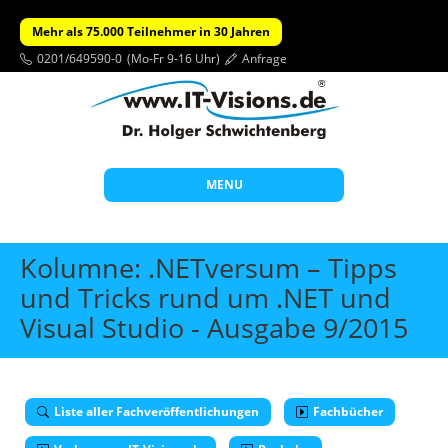
Mehr als 75.000 Teilnehmer in 30 Jahren
0201/649590-0
(Mo-Fr 9-16 Uhr)
Anfrage
MENU
Start
Kolumne: .NETversum – Tipps
Themen
und Tricks rund um .NET und
Visual Studio - Ausgabe 9/2015
Beratung
Individuelle Schulungen
Offene Seminare
Liste aller Fachveröffentlichungen
Fachbücher
Wissen