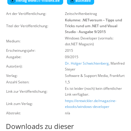
Verlag www.IT-Visions.de
Buchabo
Über uns
Art der Veröffentlichung:
Zeitschriftenbeitrag
Suche
Kolumne: .NETversum – Tipps und
Titel der Veröffentlichung:
Tricks rund um .NET und Visual
Studio - Ausgabe 9/2015
Windows Developer (vormals:
Medium:
dot.NET Magazin)
Erscheinungsjahr:
2015
Ausgabe:
09/2015
Dr. Holger Schwichtenberg
, Manfred
Autor(en):
Steyer
Verlag:
Software & Support Media
,
Frankfurt
Anzahl Seiten:
1,5
Es ist leider (noch) kein öffentlicher
Link zur Veröffentlichung:
Link verfügbar.
https://entwickler.de/magazine-
Link zum Verlag:
ebooks/windows-developer
Abstrakt:
n/a
Downloads zu dieser