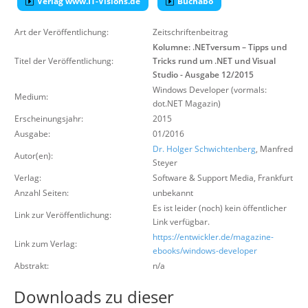
Verlag www.IT-Visions.de
Buchabo
Über uns
Art der Veröffentlichung:
Zeitschriftenbeitrag
Suche
Kolumne: .NETversum – Tipps und
Titel der Veröffentlichung:
Tricks rund um .NET und Visual
Studio - Ausgabe 12/2015
Windows Developer (vormals:
Medium:
dot.NET Magazin)
Erscheinungsjahr:
2015
Ausgabe:
01/2016
Dr. Holger Schwichtenberg
, Manfred
Autor(en):
Steyer
Verlag:
Software & Support Media
,
Frankfurt
Anzahl Seiten:
unbekannt
Es ist leider (noch) kein öffentlicher
Link zur Veröffentlichung:
Link verfügbar.
https://entwickler.de/magazine-
Link zum Verlag:
ebooks/windows-developer
Abstrakt:
n/a
Downloads zu dieser