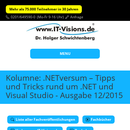
Mehr als 75.000 Teilnehmer in 30 Jahren
0201/649590-0
(Mo-Fr 9-16 Uhr)
Anfrage
MENU
Start
Kolumne: .NETversum – Tipps
Themen
und Tricks rund um .NET und
Visual Studio - Ausgabe 12/2015
Beratung
Individuelle Schulungen
Offene Seminare
Liste aller Fachveröffentlichungen
Fachbücher
Wissen