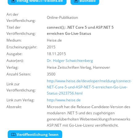
Verlag www.IT-Visions.de
Buchabo
Über uns
Art der
Suche
Online-Publikation
Veröffentlichung:
Titel der
connect();: .NET Core 5 und ASP.NET 5
Veröffentlichung:
erreichen Go-Live-Status
Medium:
Heise.de
Erscheinungsjahr:
2015
Ausgabe:
18.11.2015
Autor(en):
Dr. Holger Schwichtenberg
Verlag:
Heise Zeitschriften Verlag
,
Hannover
Anzahl Seiten:
3500
http://www.heise.de/developer/meldung/connect-
Link zur
NET-Core-5-und-ASP-NET-5-erreichen-Go-Live-
Veröffentlichung:
Status-2923756.html
Link zum Verlag:
http://www.heise.de
Abstrakt:
Microsoft hat die Release-Candidate-Version des
modularen .NET 5 und des zugehörigen
generalüberholten Webentwicklungsframeworks
ASP.NET mit Go-Live-Lizenz veröffentlicht.
Veröffentlichung lesen