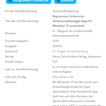
Verlag www.IT-Visions.de
Buchabo
Über uns
Art der Veröffentlichung:
Zeitschriftenbeitrag
Suche
Begrenztes Universum:
Titel der Veröffentlichung:
Geräteunabhängige Apps für
Windows 10 entwickeln
iX - Magazin für professionelle
Medium:
Informationstechnik
Erscheinungsjahr:
2016
Ausgabe:
2/2016
Autor(en):
Dr. Holger Schwichtenberg
Verlag:
Heise Zeitschriften Verlag
,
Hannover
Anzahl Seiten:
5,41
Es ist leider (noch) kein öffentlicher
Link zur Veröffentlichung:
Link verfügbar.
Link zum Verlag:
http://www.ix.de
Abstrakt:
Mit Windows 10 hat Microsoft sein
Entwicklungsmodell für Apps
überarbeitet: Eine kompilierte App
läuft nun auf allen Geräten mit
diesem Betriebssystem. Und der
neue native .NET-Compiler bringt die