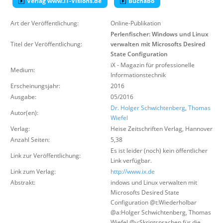
Verlag www.IT-Visions.de
Buchabo
Über uns
Art der Veröffentlichung:
Online-Publikation
Suche
Perlenfischer: Windows und Linux
Titel der Veröffentlichung:
verwalten mit Microsofts Desired
State Configuration
iX - Magazin für professionelle
Medium:
Informationstechnik
Erscheinungsjahr:
2016
Ausgabe:
05/2016
Dr. Holger Schwichtenberg
,
Thomas
Autor(en):
Wiefel
Verlag:
Heise Zeitschriften Verlag
,
Hannover
Anzahl Seiten:
5,38
Es ist leider (noch) kein öffentlicher
Link zur Veröffentlichung:
Link verfügbar.
Link zum Verlag:
http://www.ix.de
Abstrakt:
indows und Linux verwalten mit
Microsofts Desired State
Configuration @t:Wiederholbar
@a:Holger Schwichtenberg, Thomas
Wiefel @v:Skriptsprachen für die