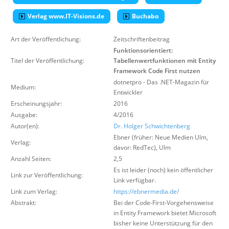
Über uns
Verlag www.IT-Visions.de
Buchabo
Suche
Art der Veröffentlichung:
Zeitschriftenbeitrag
Funktionsorientiert:
Titel der Veröffentlichung:
Tabellenwertfunktionen mit Entity
Framework Code First nutzen
dotnetpro - Das .NET-Magazin für
Medium:
Entwickler
Erscheinungsjahr:
2016
Ausgabe:
4/2016
Autor(en):
Dr. Holger Schwichtenberg
Ebner (früher: Neue Medien Ulm,
Verlag:
davor: RedTec)
,
Ulm
Anzahl Seiten:
2,5
Es ist leider (noch) kein öffentlicher
Link zur Veröffentlichung:
Link verfügbar.
Link zum Verlag:
https://ebnermedia.de/
Abstrakt:
Bei der Code-First-Vorgehensweise
in Entity Framework bietet Microsoft
bisher keine Unterstützung für den