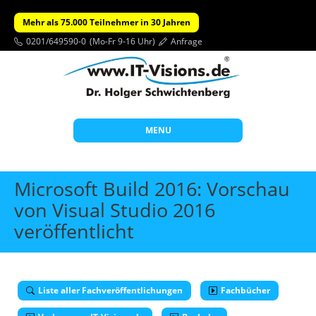
Mehr als 75.000 Teilnehmer in 30 Jahren
0201/649590-0
(Mo-Fr 9-16 Uhr)
Anfrage
MENU
Start
Microsoft Build 2016: Vorschau
Themen
von Visual Studio 2016
veröffentlicht
Beratung
Individuelle Schulungen
Offene Seminare
Liste aller Fachveröffentlichungen
Fachbücher
Wissen