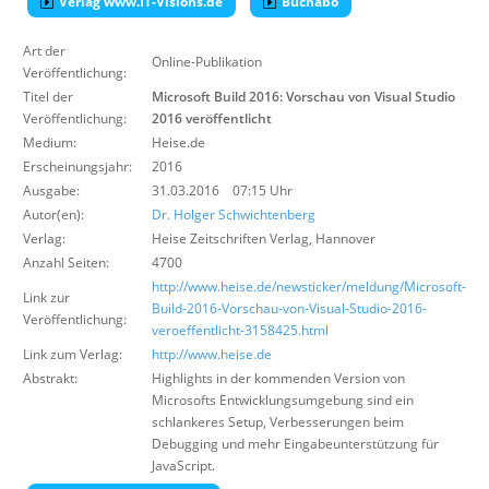
Verlag www.IT-Visions.de
Buchabo
Über uns
Art der
Suche
Online-Publikation
Veröffentlichung:
Titel der
Microsoft Build 2016: Vorschau von Visual Studio
Veröffentlichung:
2016 veröffentlicht
Medium:
Heise.de
Erscheinungsjahr:
2016
Ausgabe:
31.03.2016 07:15 Uhr
Autor(en):
Dr. Holger Schwichtenberg
Verlag:
Heise Zeitschriften Verlag
,
Hannover
Anzahl Seiten:
4700
http://www.heise.de/newsticker/meldung/Microsoft-
Link zur
Build-2016-Vorschau-von-Visual-Studio-2016-
Veröffentlichung:
veroeffentlicht-3158425.html
Link zum Verlag:
http://www.heise.de
Abstrakt:
Highlights in der kommenden Version von
Microsofts Entwicklungsumgebung sind ein
schlankeres Setup, Verbesserungen beim
Debugging und mehr Eingabeunterstützung für
JavaScript.