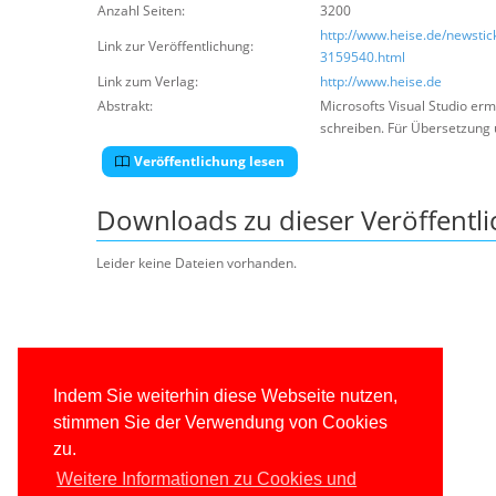
Anzahl Seiten:
3200
http://www.heise.de/newstic
Link zur Veröffentlichung:
3159540.html
Link zum Verlag:
http://www.heise.de
Abstrakt:
Microsofts Visual Studio er
schreiben. Für Übersetzung 
Veröffentlichung lesen
Downloads zu dieser Veröffentl
Leider keine Dateien vorhanden.
Indem Sie weiterhin diese Webseite nutzen,
stimmen Sie der Verwendung von Cookies
zu.
Weitere Informationen zu Cookies und