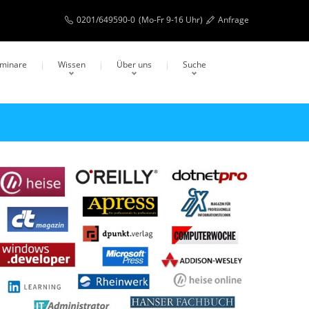
0201/649590-0
(Mo-Fr 9-16 Uhr)
Anfrage
eminare
Wissen
Über uns
Suche