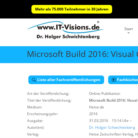
Mehr als 75.000 Teilnehmer in 30 Jahren
Start
Microsoft Build 2016: Visual 
Liste aller Fachveröffentlichungen
Fachbüche
Art der Veröffentlichung:
Online-Publikation
Titel der Veröffentlichung:
Microsoft Build 2016: Visual
Medium:
Heise.de
Erscheinungsjahr:
2016
Ausgabe:
31.03.2016 15:14 Uhr –
Autor(en):
Dr. Holger Schwichtenberg
Verlag:
Heise Zeitschriften Verlag
,
H