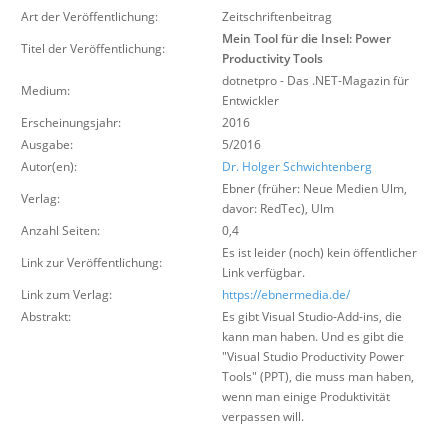
Über uns
Art der Veröffentlichung:
Zeitschriftenbeitrag
Mein Tool für die Insel: Power
Titel der Veröffentlichung:
Suche
Productivity Tools
dotnetpro - Das .NET-Magazin für
Medium:
Entwickler
Erscheinungsjahr:
2016
Ausgabe:
5/2016
Autor(en):
Dr. Holger Schwichtenberg
Ebner (früher: Neue Medien Ulm,
Verlag:
davor: RedTec)
,
Ulm
Anzahl Seiten:
0,4
Es ist leider (noch) kein öffentlicher
Link zur Veröffentlichung:
Link verfügbar.
Link zum Verlag:
https://ebnermedia.de/
Abstrakt:
Es gibt Visual Studio-Add-ins, die
kann man haben. Und es gibt die
"Visual Studio Productivity Power
Tools" (PPT), die muss man haben,
wenn man einige Produktivität
verpassen will.