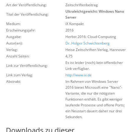
Über uns
Art der Veröffentlichung:
Zeitschriftenbeitrag
Ultraleichtgewicht: Windows Nano
Titel der Veröffentlichung:
Suche
Server
Medium:
iX Kompakt
Erscheinungsjahr:
2016
Ausgabe:
Herbst 2016: Cloud-Computing
Autor(en):
Dr. Holger Schwichtenberg
Verlag:
Heise Zeitschriften Verlag
,
Hannover
Anzahl Seiten:
4,75
Es ist leider (noch) kein öffentlicher
Link zur Veröffentlichung:
Link verfügbar.
Link zum Verlag:
http://www.ix.de
Abstrakt:
Im Rahmen von Windows Server
2016 bietet Microsoft eine "Nano"-
Variante, die nur die nötigsten
Funktionen enthält. Es gibt weniger
laufende Prozesse und offene Ports;
ein Neustart dauert daher nur drei
Sekunden.
Downloads zu dieser