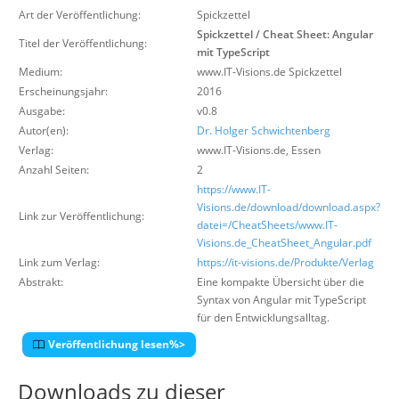
Über uns
Art der Veröffentlichung:
Spickzettel
Spickzettel / Cheat Sheet: Angular
Titel der Veröffentlichung:
Suche
mit TypeScript
Medium:
www.IT-Visions.de Spickzettel
Erscheinungsjahr:
2016
Ausgabe:
v0.8
Autor(en):
Dr. Holger Schwichtenberg
Verlag:
www.IT-Visions.de
,
Essen
Anzahl Seiten:
2
https://www.IT-
Visions.de/download/download.aspx?
Link zur Veröffentlichung:
datei=/CheatSheets/www.IT-
Visions.de_CheatSheet_Angular.pdf
Link zum Verlag:
https://it-visions.de/Produkte/Verlag
Abstrakt:
Eine kompakte Übersicht über die
Syntax von Angular mit TypeScript
für den Entwicklungsalltag.
Veröffentlichung lesen%>
Downloads zu dieser