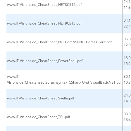
24.1
www.IT-Visions.de_CheatSheet_NET8CS12.pdf
11:3
04.1
www.IT-Visions.de_CheatSheet_NET9CS13.pdf
22:4
06.0
www.IT-Visions.de_CheatSheet_NETCoreASPNETCoreEFCore.pdf
12:0
18.0
www.IT-Visions.de_CheatSheet_PowerShell.pdf
15:2
www.IT-
30.1
Visions.de_CheatSheet_Sprachsyntax_CSharp_Und_VisualBasicNET.pdf
10:3
24.0
www.IT-Visions.de_CheatSheet_Svelte.pdf
14:3
03.0
www.IT-Visions.de_CheatSheet_TPL.pdf
16:4