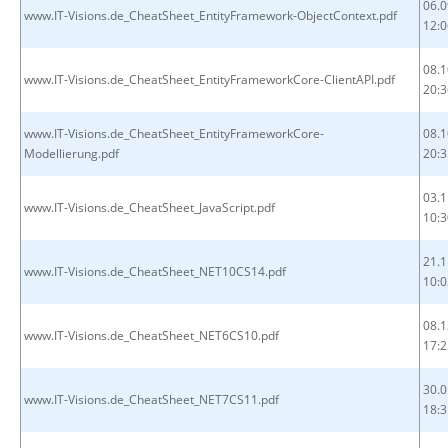
06.0
www.IT-Visions.de_CheatSheet_EntityFramework-ObjectContext.pdf
12:0
08.1
www.IT-Visions.de_CheatSheet_EntityFrameworkCore-ClientAPI.pdf
20:3
www.IT-Visions.de_CheatSheet_EntityFrameworkCore-
08.1
Modellierung.pdf
20:3
03.1
www.IT-Visions.de_CheatSheet_JavaScript.pdf
10:3
21.1
www.IT-Visions.de_CheatSheet_NET10CS14.pdf
10:0
08.1
www.IT-Visions.de_CheatSheet_NET6CS10.pdf
17:2
30.0
www.IT-Visions.de_CheatSheet_NET7CS11.pdf
18:3