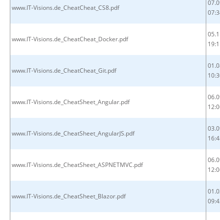
07.0
www.IT-Visions.de_CheatCheat_CS8.pdf
07:3
05.1
www.IT-Visions.de_CheatCheat_Docker.pdf
19:1
01.0
www.IT-Visions.de_CheatCheat_Git.pdf
10:3
06.0
www.IT-Visions.de_CheatSheet_Angular.pdf
12:0
03.0
www.IT-Visions.de_CheatSheet_AngularJS.pdf
16:4
06.0
www.IT-Visions.de_CheatSheet_ASPNETMVC.pdf
12:0
01.0
www.IT-Visions.de_CheatSheet_Blazor.pdf
09:4