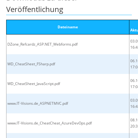
Veröffentlichung
Dateiname
Akt
03.0
DZone_Refcardz_ASP.NET_Webforms.pdf
16:4
06.1
WD_CheatSheet_FSharp.pdf
17:0
06.1
WD_CheatSheet_JavaScript.pdf
17:0
03.0
www.IT-Visions.de_ASPNETMVC.pdf
16:4
08.1
www.IT-Visions.de_CheatCheat_AzureDevOps.pdf
20:3