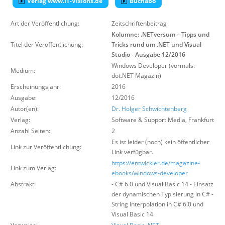
Verlag www.IT-Visions.de
Buchabo
Über uns
Art der Veröffentlichung:
Zeitschriftenbeitrag
Suche
Kolumne: .NETversum – Tipps und
Titel der Veröffentlichung:
Tricks rund um .NET und Visual
Studio - Ausgabe 12/2016
Windows Developer (vormals:
Medium:
dot.NET Magazin)
Erscheinungsjahr:
2016
Ausgabe:
12/2016
Autor(en):
Dr. Holger Schwichtenberg
Verlag:
Software & Support Media
,
Frankfurt
Anzahl Seiten:
2
Es ist leider (noch) kein öffentlicher
Link zur Veröffentlichung:
Link verfügbar.
https://entwickler.de/magazine-
Link zum Verlag:
ebooks/windows-developer
Abstrakt:
- C# 6.0 und Visual Basic 14 - Einsatz
der dynamischen Typisierung in C# -
String Interpolation in C# 6.0 und
Visual Basic 14