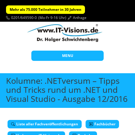
Mehr als 75.000 Teilnehmer in 30 Jahren
0201/649590-0
(Mo-Fr 9-16 Uhr)
Anfrage
MENU
Start
Kolumne: .NETversum – Tipps
Themen
und Tricks rund um .NET und
Visual Studio - Ausgabe 12/2016
Beratung
Individuelle Schulungen
Offene Seminare
Liste aller Fachveröffentlichungen
Fachbücher
Wissen