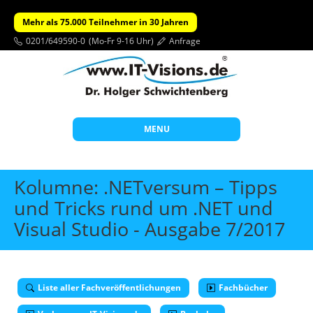
Mehr als 75.000 Teilnehmer in 30 Jahren
0201/649590-0
(Mo-Fr 9-16 Uhr)
Anfrage
MENU
Start
Kolumne: .NETversum – Tipps
Themen
und Tricks rund um .NET und
Visual Studio - Ausgabe 7/2017
Beratung
Individuelle Schulungen
Offene Seminare
Liste aller Fachveröffentlichungen
Fachbücher
Wissen