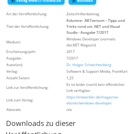
Verlag www.IT-Visions.de
Buchabo
Über uns
Art der Veröffentlichung:
Zeitschriftenbeitrag
Suche
Kolumne: .NETversum – Tipps und
Titel der Veröffentlichung:
Tricks rund um .NET und Visual
Studio - Ausgabe 7/2017
Windows Developer (vormals:
Medium:
dot.NET Magazin)
Erscheinungsjahr:
2017
Ausgabe:
7/2017
Autor(en):
Dr. Holger Schwichtenberg
Verlag:
Software & Support Media
,
Frankfurt
Anzahl Seiten:
1,25
Es ist leider (noch) kein öffentlicher
Link zur Veröffentlichung:
Link verfügbar.
https://entwickler.de/magazine-
Link zum Verlag:
ebooks/windows-developer
Abstrakt:
n/a
Downloads zu dieser