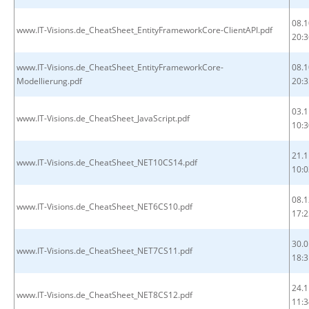
08.1
www.IT-Visions.de_CheatSheet_EntityFrameworkCore-ClientAPI.pdf
20:3
www.IT-Visions.de_CheatSheet_EntityFrameworkCore-
08.1
Modellierung.pdf
20:3
03.1
www.IT-Visions.de_CheatSheet_JavaScript.pdf
10:3
21.1
www.IT-Visions.de_CheatSheet_NET10CS14.pdf
10:0
08.1
www.IT-Visions.de_CheatSheet_NET6CS10.pdf
17:2
30.0
www.IT-Visions.de_CheatSheet_NET7CS11.pdf
18:3
24.1
www.IT-Visions.de_CheatSheet_NET8CS12.pdf
11:3