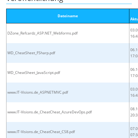
Dateiname
Akt
03.0
DZone_Refcardz_ASP.NET_Webforms.pdf
16:4
06.1
WD_CheatSheet_FSharp.pdf
17:0
06.1
WD_CheatSheet_JavaScript.pdf
17:0
03.0
www.IT-Visions.de_ASPNETMVC.pdf
16:4
08.1
www.IT-Visions.de_CheatCheat_AzureDevOps.pdf
20:3
07.0
www.IT-Visions.de_CheatCheat_CS8.pdf
07:3