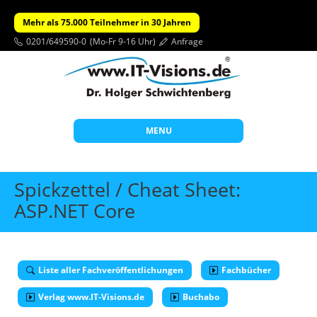
Mehr als 75.000 Teilnehmer in 30 Jahren
0201/649590-0
(Mo-Fr 9-16 Uhr)
Anfrage
MENU
Start
Spickzettel / Cheat Sheet:
Themen
ASP.NET Core
Beratung
Individuelle Schulungen
Liste aller Fachveröffentlichungen
Fachbücher
Offene Seminare
Verlag www.IT-Visions.de
Buchabo
Wissen