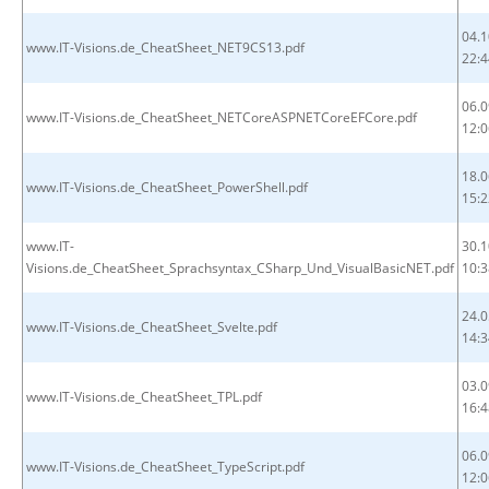
04.1
www.IT-Visions.de_CheatSheet_NET9CS13.pdf
22:4
06.0
www.IT-Visions.de_CheatSheet_NETCoreASPNETCoreEFCore.pdf
12:0
18.0
www.IT-Visions.de_CheatSheet_PowerShell.pdf
15:2
www.IT-
30.1
Visions.de_CheatSheet_Sprachsyntax_CSharp_Und_VisualBasicNET.pdf
10:3
24.0
www.IT-Visions.de_CheatSheet_Svelte.pdf
14:3
03.0
www.IT-Visions.de_CheatSheet_TPL.pdf
16:4
06.0
www.IT-Visions.de_CheatSheet_TypeScript.pdf
12:0