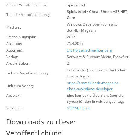
Über uns
Art der Veröffentlichung:
Spickzettel
Spickzettel / Cheat Sheet: ASP.NET
Titel der Veröffentlichung:
Suche
Core
Windows Developer (vormals:
Medium:
dot.NET Magazin)
Erscheinungsjahr:
2017
Ausgabe:
25.4.2017
Autor(en):
Dr. Holger Schwichtenberg
Verlag:
Software & Support Media
,
Frankfurt
Anzahl Seiten:
2
Es ist leider (noch) kein öffentlicher
Link zur Veröffentlichung:
Link verfügbar.
https://entwickler.de/magazine-
Link zum Verlag:
ebooks/windows-developer
Abstrakt:
Eine kompakte Übersicht über die
Syntax für den Entwicklungsalltag.
Verweise:
ASP.NET Core
Downloads zu dieser
Veröffentlichung