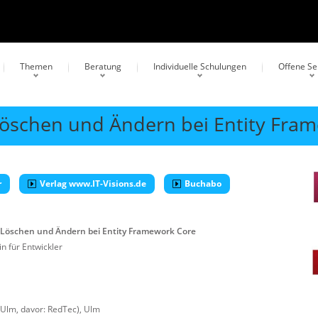
Themen
Beratung
Individuelle Schulungen
Offene S
 Löschen und Ändern bei Entity Fra
r
Verlag www.IT-Visions.de
Buchabo
, Löschen und Ändern bei Entity Framework Core
n für Entwickler
 Ulm, davor: RedTec)
,
Ulm