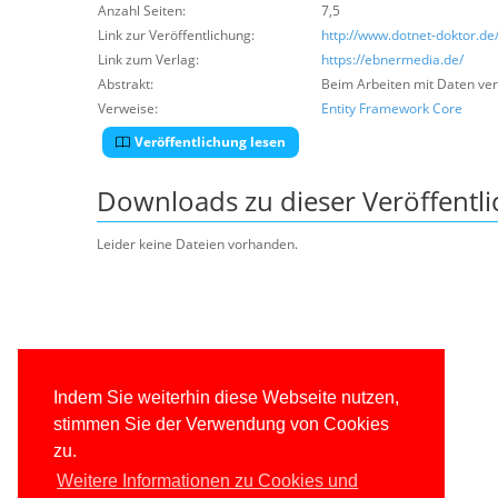
Anzahl Seiten:
7,5
Link zur Veröffentlichung:
http://www.dotnet-doktor.de
Link zum Verlag:
https://ebnermedia.de/
Abstrakt:
Beim Arbeiten mit Daten ver
Verweise:
Entity Framework Core
Veröffentlichung lesen
Downloads zu dieser Veröffentl
Leider keine Dateien vorhanden.
Indem Sie weiterhin diese Webseite nutzen,
stimmen Sie der Verwendung von Cookies
zu.
Weitere Informationen zu Cookies und