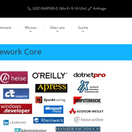
0201/649590-0
(Mo-Fr 9-16 Uhr)
Anfrage
eminare
Wissen
Über uns
Suche
mework Core