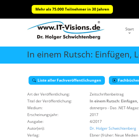
Mehr als 75.000 Teilnehmer in 30 Jahren
Start
In einem Rutsch: Einfügen,
Liste aller Fachveröffentlichungen
Fachbüche
Art der Veröffentlichung:
Zeitschriftenbeitrag
Titel der Veröffentlichung:
In einem Rutsch: Einfügen
Medium:
dotnetpro - Das .NET-Magazi
Erscheinungsjahr:
2017
Ausgabe:
4/2017
Autor(en):
Dr. Holger Schwichtenberg
Verlag:
Ebner (früher: Neue Medien