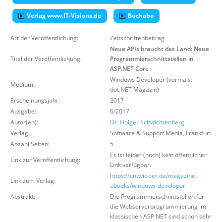
Über uns
Verlag www.IT-Visions.de
Buchabo
Suche
Art der Veröffentlichung:
Zeitschriftenbeitrag
Neue APIs braucht das Land: Neue
Titel der Veröffentlichung:
Programmierschnittstellen in
ASP.NET Core
Windows Developer (vormals:
Medium:
dot.NET Magazin)
Erscheinungsjahr:
2017
Ausgabe:
6/2017
Autor(en):
Dr. Holger Schwichtenberg
Verlag:
Software & Support Media
,
Frankfurt
Anzahl Seiten:
5
Es ist leider (noch) kein öffentlicher
Link zur Veröffentlichung:
Link verfügbar.
https://entwickler.de/magazine-
Link zum Verlag:
ebooks/windows-developer
Abstrakt:
Die Programmierschnittstellen für
die Webserverprogrammierung im
klassischen ASP.NET sind schon sehr