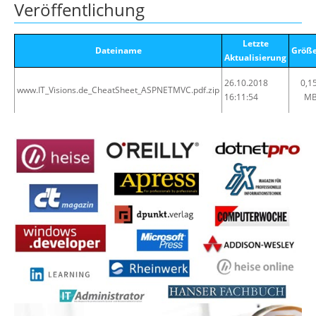
Veröffentlichung
Letzte
Dateiname
Größ
Aktualisierung
26.10.2018
0,1
www.IT_Visions.de_CheatSheet_ASPNETMVC.pdf.zip
16:11:54
M