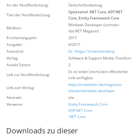
Über uns
Art der Veröffentlichung:
Zeitschriftenbeitrag
Spickzettel .NET Core, ASP.NET
Titel der Veröffentlichung:
Suche
Core, Entity Framework Core
Windows Developer (vormals:
Medium:
dot.NET Magazin)
Erscheinungsjahr:
2017
Ausgabe:
6/2017
Autor(en):
Dr. Holger Schwichtenberg
Verlag:
Software & Support Media
,
Frankfurt
Anzahl Seiten:
2
Es ist leider (noch) kein öffentlicher
Link zur Veröffentlichung:
Link verfügbar.
https://entwickler.de/magazine-
Link zum Verlag:
ebooks/windows-developer
Abstrakt:
n/a
Verweise:
Entity Framework Core
ASP.NET Core
.NET Core
Downloads zu dieser